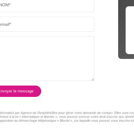
NOM*
email*
nvoyer le message
 informatisé par Agence de l'Amphithéâtre pour gérer votre demande de contact. Elles sont con
ment à la loi « informatique et libertés », vous pouvez exercer votre droit d'accès aux donné
pposition au démarchage téléphonique « Bloctel », sur laquelle vous pouvez vous inscrire ici