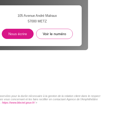
105 Avenue André Malraux
57000
METZ
Nous écrire
Voir le numéro
servées pour la durée nécessaire à la gestion de la relation client dans le respect
es vous concernant et les faire rectifier en contactant Agence de l'Amphithéâtre
 :
https://www.bloctel.gouv.fr/
»