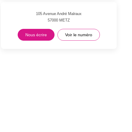
105 Avenue André Malraux
57000
METZ
Nous écrire
Voir le numéro