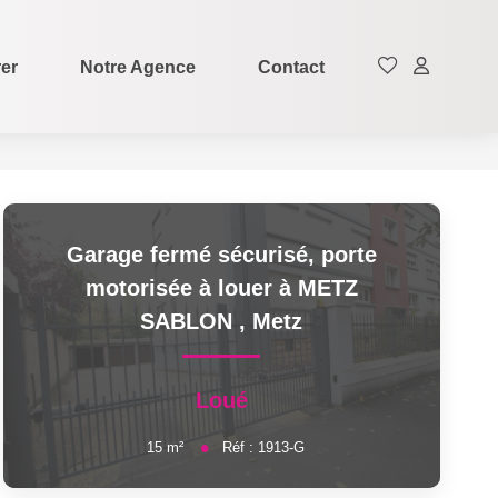
rer
Notre Agence
Contact
Garage fermé sécurisé, porte
motorisée à louer à METZ
SABLON
,
Metz
Loué
15
m²
Réf :
1913-G