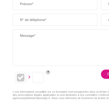
Prénom*
N° de téléphone*
Message*
E
« Les informations recueillies sur ce formulaire sont enregistrées dans un fichier
des prescriptions légales applicables et sont destinées à nos conseillers Conformé
agenceamphitheatre@orange.fr. Nous vous informons de l'existence de la liste d'o