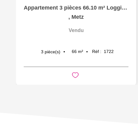
Appartement 3 pièces 66.10 m² Loggia Garage à vendre à...
,
Metz
Vendu
66
m²
Réf :
1722
3
pièce(s)