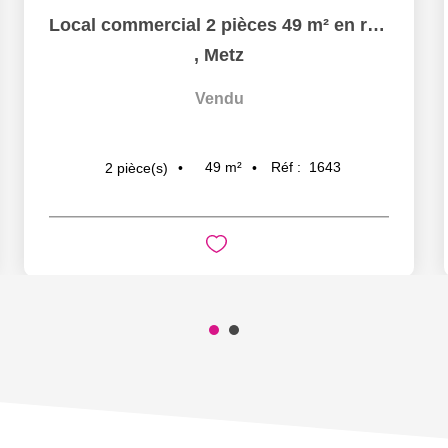
Local commercial 2 pièces 49 m² en rez-de-chaussée à vendre...
,
Metz
Vendu
49
m²
Réf :
1643
2
pièce(s)