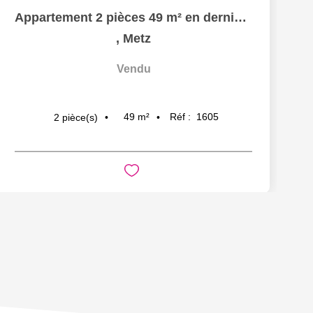
Appartement 2 pièces 49 m² en dernier étage terrasse et box...
,
Metz
Vendu
49
m²
Réf :
1605
2
pièce(s)