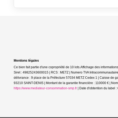
Mentions légales
Ce bien fait partie d'une copropriété de 10 lots.Affichage des informa
Siret : 49825243600015 | RCS : METZ | Numero TVA Intracommunautaire :
délivrance : 9 place de la Préfecture 57034 METZ Cedex 1 | Caisse de g
93210 SAINT-DENIS | Montant de la garantie financière : 110000 € | Nom d
https://www.mediateur-consommation-smp.fr
| Date d'obtention du label 