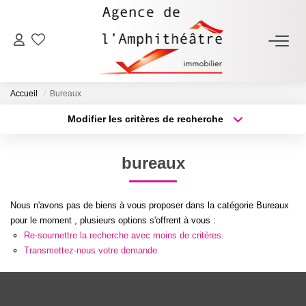
ACHETER
Accueil
Bureaux
LOUER
Modifier les critères de recherche
Type de transaction
Localisation
Acheter
Localisation
ESTIMER
bureaux
Type de bien
Sélectionnez...
Surface min
FAIRE GÉRER
Nous n'avons pas de biens à vous proposer dans la catégorie Bureaux
Plus de critères
Budget max
pour le moment , plusieurs options s'offrent à vous :
NOTRE AGENCE
Re-soumettre la recherche avec moins de critères.
Créer une alerte
Transmettez-nous votre demande
Qui Sommes-Nous
Notre Équipe