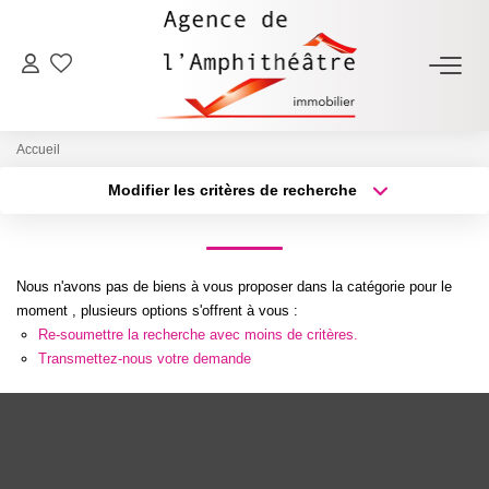
ACHETER
Accueil
LOUER
Modifier les critères de recherche
Type de transaction
Localisation
Acheter
Localisation
ESTIMER
Type de bien
Sélectionnez...
Surface min
Nous n'avons pas de biens à vous proposer dans la catégorie pour le
FAIRE GÉRER
moment , plusieurs options s'offrent à vous :
Re-soumettre la recherche avec moins de critères.
Plus de critères
Budget max
Transmettez-nous votre demande
NOTRE AGENCE
Créer une alerte
Qui Sommes-Nous
Notre Équipe