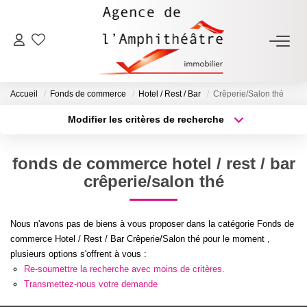
ACHETER
Accueil
Fonds de commerce
Hotel / Rest / Bar
Crêperie/Salon thé
LOUER
Modifier les critères de recherche
Type de transaction
Localisation
Acheter
Localisation
ESTIMER
fonds de commerce hotel / rest / bar
Type de bien
Sélectionnez...
Surface min
crêperie/salon thé
FAIRE GÉRER
Plus de critères
Budget max
Nous n'avons pas de biens à vous proposer dans la catégorie Fonds de
NOTRE AGENCE
commerce Hotel / Rest / Bar Crêperie/Salon thé pour le moment ,
Créer une alerte
plusieurs options s'offrent à vous :
Qui Sommes-Nous
Re-soumettre la recherche avec moins de critères.
Transmettez-nous votre demande
Notre Équipe