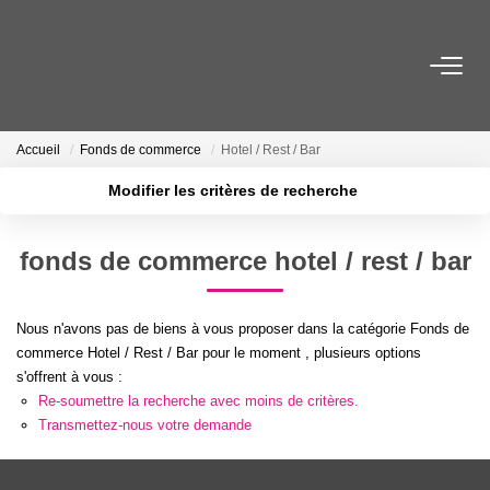
ACHETER
Accueil
Fonds de commerce
Hotel / Rest / Bar
LOUER
Modifier les critères de recherche
Localisation
Type de transaction
Surface min
ESTIMER
fonds de commerce hotel / rest / bar
Type de bien
Plus de critères
Budget max
FAIRE GÉRER
Nous n'avons pas de biens à vous proposer dans la catégorie Fonds de
Créer une alerte
commerce Hotel / Rest / Bar pour le moment , plusieurs options
NOTRE AGENCE
s'offrent à vous :
Re-soumettre la recherche avec moins de critères.
Qui Sommes-Nous
Transmettez-nous votre demande
Notre Équipe
Nous Rejoindre