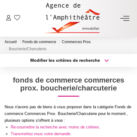
ACHETER
Accueil
Fonds de commerce
Commerces Prox.
LOUER
Boucherie/Charcuterie
Modifier les critères de recherche
Type de transaction
Localisation
ESTIMER
Acheter
Localisation
fonds de commerce commerces
Type de bien
FAIRE GÉRER
Sélectionnez...
Surface min
prox. boucherie/charcuterie
Plus de critères
Budget max
NOTRE AGENCE
Nous n'avons pas de biens à vous proposer dans la catégorie Fonds de
commerce Commerces Prox. Boucherie/Charcuterie pour le moment ,
Créer une alerte
Qui Sommes-Nous
plusieurs options s'offrent à vous :
Re-soumettre la recherche avec moins de critères.
Notre Équipe
Transmettez-nous votre demande