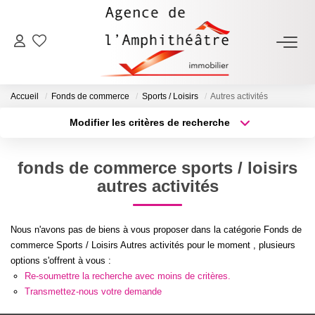
ACHETER
Accueil
Fonds de commerce
Sports / Loisirs
Autres activités
LOUER
Modifier les critères de recherche
Type de transaction
Localisation
Acheter
Localisation
ESTIMER
fonds de commerce sports / loisirs
Type de bien
Sélectionnez...
Surface min
autres activités
FAIRE GÉRER
Plus de critères
Budget max
Nous n'avons pas de biens à vous proposer dans la catégorie Fonds de
NOTRE AGENCE
commerce Sports / Loisirs Autres activités pour le moment , plusieurs
Créer une alerte
options s'offrent à vous :
Qui Sommes-Nous
Re-soumettre la recherche avec moins de critères.
Transmettez-nous votre demande
Notre Équipe