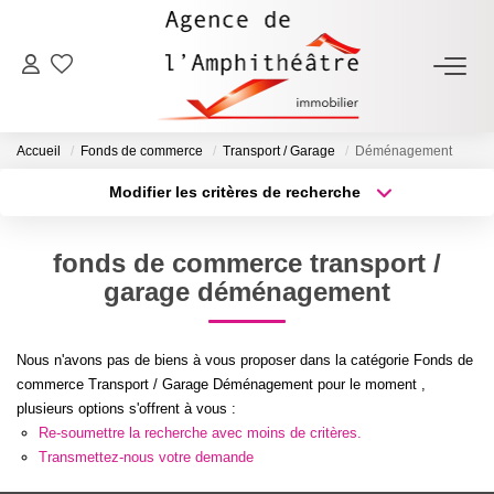
ACHETER
Accueil
Fonds de commerce
Transport / Garage
Déménagement
LOUER
Modifier les critères de recherche
Type de transaction
Localisation
Acheter
Localisation
ESTIMER
fonds de commerce transport /
Type de bien
Sélectionnez...
Surface min
garage déménagement
FAIRE GÉRER
Plus de critères
Budget max
Nous n'avons pas de biens à vous proposer dans la catégorie Fonds de
NOTRE AGENCE
commerce Transport / Garage Déménagement pour le moment ,
Créer une alerte
plusieurs options s'offrent à vous :
Qui Sommes-Nous
Re-soumettre la recherche avec moins de critères.
Transmettez-nous votre demande
Notre Équipe