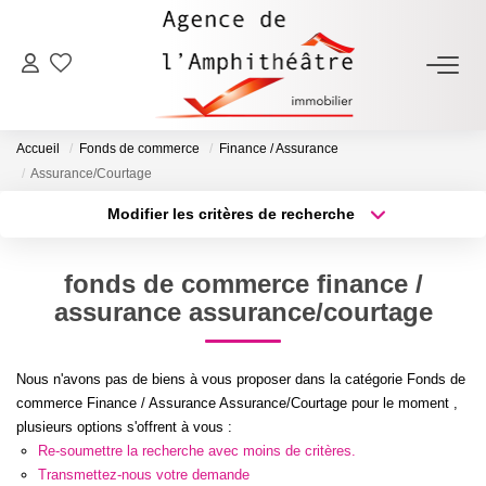
ACHETER
Accueil
Fonds de commerce
Finance / Assurance
LOUER
Assurance/Courtage
Modifier les critères de recherche
Type de transaction
Localisation
ESTIMER
Acheter
Localisation
fonds de commerce finance /
Type de bien
FAIRE GÉRER
Sélectionnez...
Surface min
assurance assurance/courtage
Plus de critères
Budget max
NOTRE AGENCE
Nous n'avons pas de biens à vous proposer dans la catégorie Fonds de
commerce Finance / Assurance Assurance/Courtage pour le moment ,
Créer une alerte
Qui Sommes-Nous
plusieurs options s'offrent à vous :
Re-soumettre la recherche avec moins de critères.
Notre Équipe
Transmettez-nous votre demande