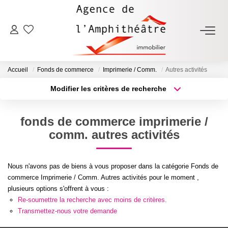
ACHETER
Accueil
Fonds de commerce
Imprimerie / Comm.
Autres activités
LOUER
Modifier les critères de recherche
Type de transaction
Localisation
Acheter
Localisation
ESTIMER
fonds de commerce imprimerie /
Type de bien
Sélectionnez...
Surface min
comm. autres activités
FAIRE GÉRER
Plus de critères
Budget max
Nous n'avons pas de biens à vous proposer dans la catégorie Fonds de
NOTRE AGENCE
commerce Imprimerie / Comm. Autres activités pour le moment ,
Créer une alerte
plusieurs options s'offrent à vous :
Qui Sommes-Nous
Re-soumettre la recherche avec moins de critères.
Transmettez-nous votre demande
Notre Équipe