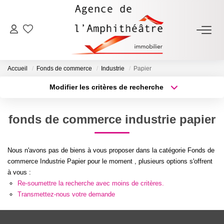
ACHETER
Accueil
Fonds de commerce
Industrie
Papier
LOUER
Modifier les critères de recherche
Type de transaction
Localisation
Acheter
Localisation
ESTIMER
fonds de commerce industrie papier
Type de bien
Sélectionnez...
Surface min
FAIRE GÉRER
Nous n'avons pas de biens à vous proposer dans la catégorie Fonds de
Plus de critères
Budget max
commerce Industrie Papier pour le moment , plusieurs options s'offrent
NOTRE AGENCE
à vous :
Créer une alerte
Re-soumettre la recherche avec moins de critères.
Qui Sommes-Nous
Transmettez-nous votre demande
Notre Équipe