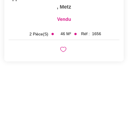
,
Metz
Vendu
46
M²
Réf :
1656
2
Pièce(s)