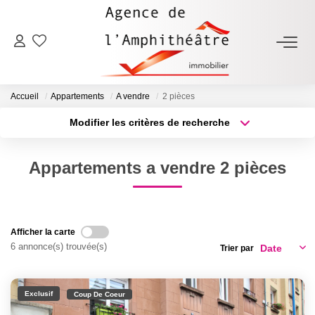
ACHETER
Accueil
Appartements
A vendre
2 pièces
LOUER
Modifier les critères de recherche
Type de transaction
Localisation
Acheter
Localisation
ESTIMER
Appartements a vendre 2 pièces
Type de bien
Sélectionnez...
Surface min
FAIRE GÉRER
Plus de critères
Budget max
Afficher la carte
NOTRE AGENCE
6 annonce(s) trouvée(s)
Trier par
Créer une alerte
Qui Sommes-Nous
Exclusif
Notre Équipe
Coup De Coeur