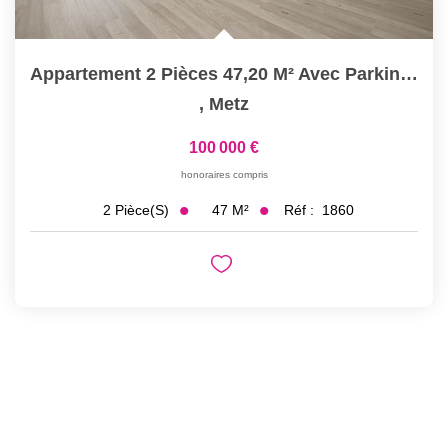
Appartement 2 Pièces 47,20 M² Avec Parking Sécurisé À...
,
Metz
100 000 €
honoraires compris
47
M²
Réf :
1860
2
Pièce(s)