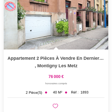
Nous Rejoindre
Nos Actualités
CONTACT
Appartement 2 Pièces À Vendre En Dernier Étage À...
,
Montigny Les Metz
76 000 €
honoraires compris
40
M²
Réf :
1893
2
Pièce(s)