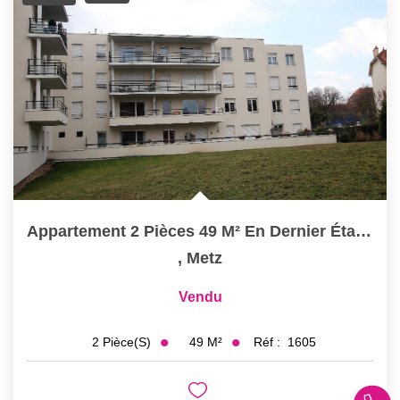
Appartement 2 Pièces 49 M² En Dernier Étage Terrasse Et Box...
,
Metz
Vendu
49
M²
Réf :
1605
2
Pièce(s)