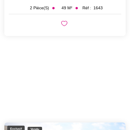
49
M²
Réf :
1643
2
Pièce(s)
Exclusif
Vendu