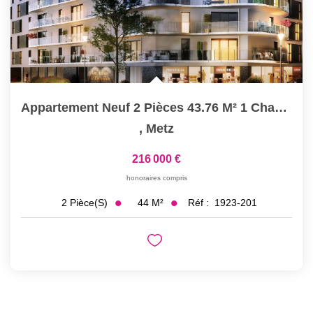
Appartement Neuf 2 Pièces 43.76 M² 1 Chambre Terrasse À...
,
Metz
216 000 €
honoraires compris
44
M²
Réf :
1923-201
2
Pièce(s)