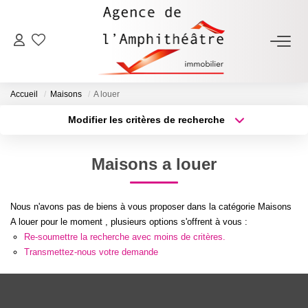
ACHETER
Accueil
Maisons
A louer
LOUER
Modifier les critères de recherche
Type de transaction
Localisation
Acheter
Localisation
ESTIMER
Maisons a louer
Type de bien
Sélectionnez...
Surface min
FAIRE GÉRER
Nous n'avons pas de biens à vous proposer dans la catégorie Maisons
Plus de critères
Budget max
A louer pour le moment , plusieurs options s'offrent à vous :
NOTRE AGENCE
Re-soumettre la recherche avec moins de critères.
Créer une alerte
Transmettez-nous votre demande
Qui Sommes-Nous
Notre Équipe