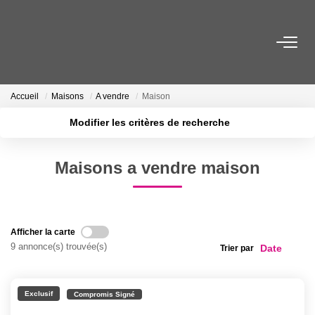
ACHETER
Accueil
Maisons
A vendre
Maison
LOUER
Modifier les critères de recherche
Localisation
Type de transaction
Surface min
ESTIMER
Maisons a vendre maison
Type de bien
Plus de critères
Budget max
FAIRE GÉRER
Créer une alerte
Afficher la carte
NOTRE AGENCE
9 annonce(s) trouvée(s)
Trier par
Qui Sommes-Nous
Notre Équipe
Exclusif
Compromis Signé
Nous Rejoindre