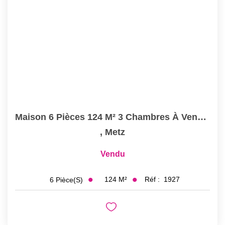
Nos Actualités
CONTACT
Maison 6 Pièces 124 M² 3 Chambres À Vendre À METZ MAGNY
,
Metz
Vendu
124
M²
Réf :
1927
6
Pièce(s)