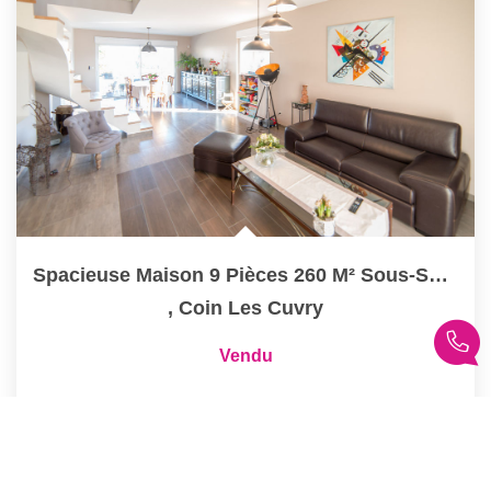
Spacieuse Maison 9 Pièces 260 M² Sous-Sol Complet Sur 12...
,
Coin Les Cuvry
Vendu
260
M²
Réf :
1436
9
Pièce(s)