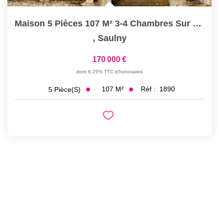
Maison 5 Pièces 107 M² 3-4 Chambres Sur Parcelle De 9 Ares...
,
Saulny
170 000 €
dont 6,25% TTC d'honoraires
107
M²
Réf :
1890
5
Pièce(s)