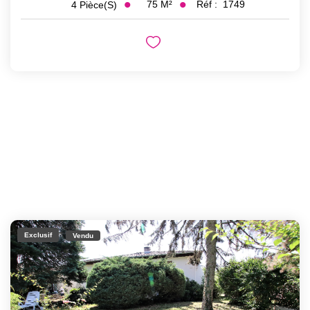
75
M²
Réf :
1749
4
Pièce(s)
Exclusif
Vendu