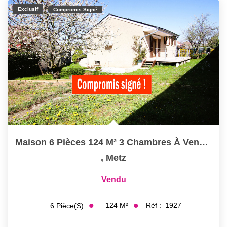
Nous Rejoindre
Exclusif
Compromis Signé
Nos Actualités
CONTACT
Maison 6 Pièces 124 M² 3 Chambres À Vendre À METZ MAGNY
,
Metz
Vendu
124
M²
Réf :
1927
6
Pièce(s)