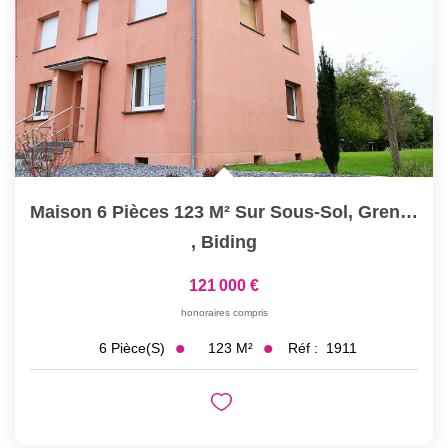
Maison 6 Pièces 123 M² Sur Sous-Sol, Grenier, Garage,...
,
Biding
121 000 €
honoraires compris
123
M²
Réf :
1911
6
Pièce(s)