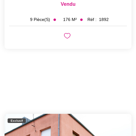
Vendu
176
M²
Réf :
1892
9
Pièce(s)
Exclusif