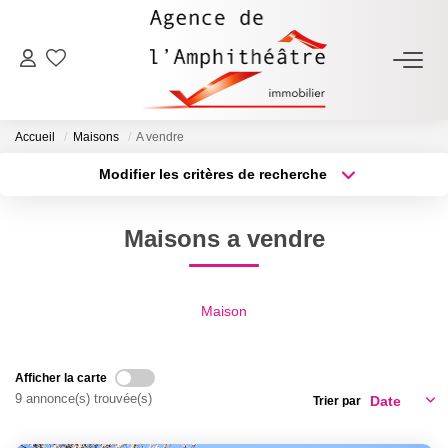
ACHETER
Accueil
Maisons
A vendre
LOUER
Modifier les critères de recherche
Type de transaction
Localisation
Acheter
Localisation
ESTIMER
Maisons a vendre
Type de bien
Sélectionnez...
Surface min
FAIRE GÉRER
Plus de critères
Budget max
Maison
NOTRE AGENCE
Créer une alerte
Afficher la carte
Qui Sommes-Nous
9 annonce(s) trouvée(s)
Trier par
Notre Équipe