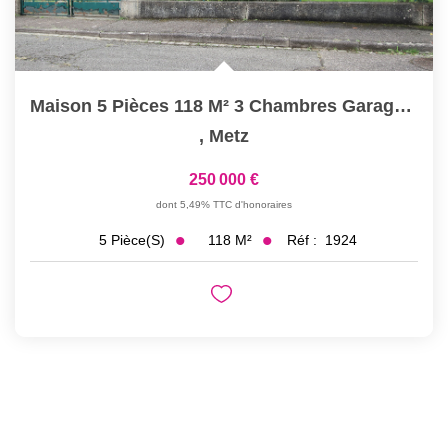
Maison 5 Pièces 118 M² 3 Chambres Garage Jardin À METZ MAGNY
,
Metz
250 000 €
dont 5,49% TTC d'honoraires
118
M²
Réf :
1924
5
Pièce(s)