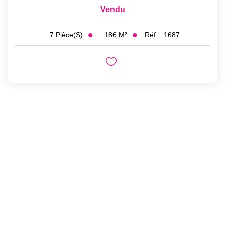
Vendu
186
M²
Réf :
1687
7
Pièce(s)