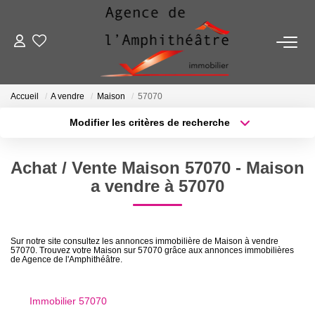
ACHETER
Accueil
A vendre
Maison
57070
LOUER
Modifier les critères de recherche
Localisation
Type de transaction
Surface min
ESTIMER
Achat / Vente Maison 57070 - Maison
Type de bien
a vendre à 57070
Plus de critères
Budget max
FAIRE GÉRER
Créer une alerte
NOTRE AGENCE
Sur notre site consultez les annonces immobilière de Maison à vendre
57070. Trouvez votre Maison sur 57070 grâce aux annonces immobilières
de Agence de l'Amphithéâtre.
Qui Sommes-Nous
Notre Équipe
Immobilier 57070
Nous Rejoindre