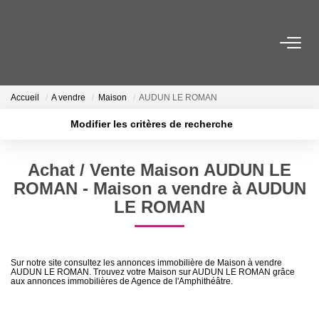
ACHETER
Accueil
A vendre
Maison
AUDUN LE ROMAN
LOUER
Modifier les critères de recherche
Localisation
Type de transaction
Surface min
ESTIMER
Achat / Vente Maison AUDUN LE
Type de bien
ROMAN - Maison a vendre à AUDUN
Plus de critères
Budget max
FAIRE GÉRER
LE ROMAN
Créer une alerte
NOTRE AGENCE
Sur notre site consultez les annonces immobilière de Maison à vendre
Qui Sommes-Nous
AUDUN LE ROMAN. Trouvez votre Maison sur AUDUN LE ROMAN grâce
aux annonces immobilières de Agence de l'Amphithéâtre.
Notre Équipe
Nous Rejoindre