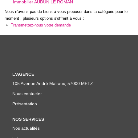
Immobilier AUDUN LE ROMAN
Nos Actualités
Nous n'avons pas de biens à vous proposer dans la catégorie pour le
moment , plusieurs options s'offrent à vous :
Transmettez-nous votre demande
CONTACT
L'AGENCE
105 Avenue André Malraux, 57000 METZ
Nous contacter
Présentation
NOS SERVICES
Nos actualités