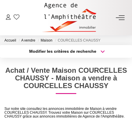
ACHETER
Accueil
A vendre
Maison
COURCELLES CHAUSSY
LOUER
Modifier les critères de recherche
Type de transaction
Localisation
Acheter
Localisation
ESTIMER
Achat / Vente Maison COURCELLES
Type de bien
Sélectionnez...
Surface min
CHAUSSY - Maison a vendre à
FAIRE GÉRER
COURCELLES CHAUSSY
Plus de critères
Budget max
NOTRE AGENCE
Créer une alerte
Sur notre site consultez les annonces immobilière de Maison à vendre
COURCELLES CHAUSSY. Trouvez votre Maison sur COURCELLES
Qui Sommes-Nous
CHAUSSY grâce aux annonces immobilières de Agence de l'Amphithéâtre.
Notre Équipe