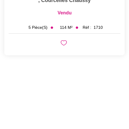
,
Courcelles Chaussy
Vendu
114
M²
Réf :
1710
5
Pièce(s)