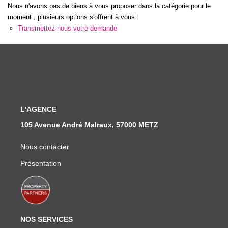
Nous Rejoindre
Nous n'avons pas de biens à vous proposer dans la catégorie pour le
moment , plusieurs options s'offrent à vous :
Nos Actualités
Transmettez-nous votre demande
CONTACT
L'AGENCE
105 Avenue André Malraux, 57000 METZ
Nous contacter
Présentation
NOS SERVICES