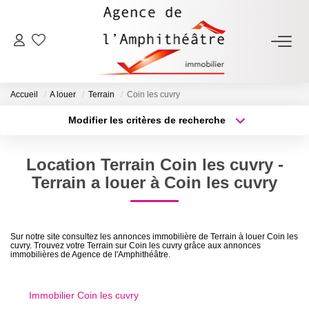
ACHETER
Accueil
A louer
Terrain
Coin les cuvry
LOUER
Modifier les critères de recherche
Type de transaction
Localisation
Acheter
Localisation
ESTIMER
Location Terrain Coin les cuvry -
Type de bien
Sélectionnez...
Surface min
Terrain a louer à Coin les cuvry
FAIRE GÉRER
Plus de critères
Budget max
NOTRE AGENCE
Sur notre site consultez les annonces immobilière de Terrain à louer Coin les
cuvry. Trouvez votre Terrain sur Coin les cuvry grâce aux annonces
Créer une alerte
immobilières de Agence de l'Amphithéâtre.
Qui Sommes-Nous
Notre Équipe
Immobilier Coin les cuvry