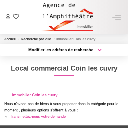
ACHETER
Accueil
Recherche par ville
immobilier Coin les cuvry
LOUER
Modifier les critères de recherche
Type de transaction
Localisation
Acheter
Localisation
ESTIMER
Local commercial Coin les cuvry
Type de bien
Sélectionnez...
Surface min
FAIRE GÉRER
Plus de critères
Budget max
Immobilier Coin les cuvry
NOTRE AGENCE
Créer une alerte
Nous n'avons pas de biens à vous proposer dans la catégorie pour le
moment , plusieurs options s'offrent à vous :
Qui Sommes-Nous
Transmettez-nous votre demande
Notre Équipe