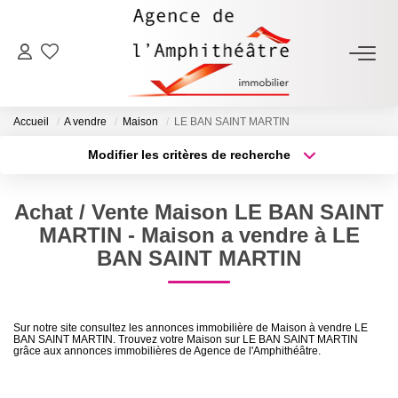
ACHETER
Accueil
A vendre
Maison
LE BAN SAINT MARTIN
LOUER
Modifier les critères de recherche
Type de transaction
Localisation
Acheter
Localisation
ESTIMER
Achat / Vente Maison LE BAN SAINT
Type de bien
Sélectionnez...
Surface min
MARTIN - Maison a vendre à LE
FAIRE GÉRER
BAN SAINT MARTIN
Plus de critères
Budget max
NOTRE AGENCE
Créer une alerte
Sur notre site consultez les annonces immobilière de Maison à vendre LE
BAN SAINT MARTIN. Trouvez votre Maison sur LE BAN SAINT MARTIN
Qui Sommes-Nous
grâce aux annonces immobilières de Agence de l'Amphithéâtre.
Notre Équipe