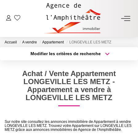
ACHETER
Accueil
A vendre
Appartement
LONGEVILLE LES METZ
LOUER
Modifier les critères de recherche
Type de transaction
Localisation
Acheter
Localisation
ESTIMER
Achat / Vente Appartement
Type de bien
Sélectionnez...
Surface min
LONGEVILLE LES METZ -
FAIRE GÉRER
Appartement a vendre à
Plus de critères
Budget max
LONGEVILLE LES METZ
NOTRE AGENCE
Créer une alerte
Qui Sommes-Nous
Sur notre site consultez les annonces immobilière de Appartement à vendre
LONGEVILLE LES METZ. Trouvez votre Appartement sur LONGEVILLE LES
Notre Équipe
METZ grâce aux annonces immobilières de Agence de l'Amphithéâtre.