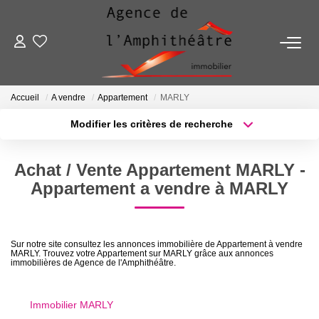
ACHETER
Accueil
A vendre
Appartement
MARLY
LOUER
Modifier les critères de recherche
Localisation
Type de transaction
Surface min
ESTIMER
Achat / Vente Appartement MARLY -
Type de bien
Appartement a vendre à MARLY
Plus de critères
Budget max
FAIRE GÉRER
Créer une alerte
NOTRE AGENCE
Sur notre site consultez les annonces immobilière de Appartement à vendre
MARLY. Trouvez votre Appartement sur MARLY grâce aux annonces
immobilières de Agence de l'Amphithéâtre.
Qui Sommes-Nous
Notre Équipe
Immobilier MARLY
Nous Rejoindre