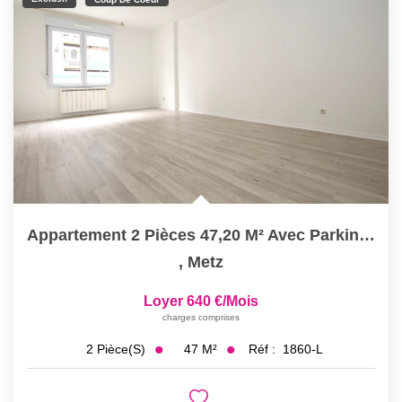
Appartement 2 Pièces 47,20 M² Avec Parking Sécurisé À Louer...
,
Metz
Loyer 640 €/mois
charges comprises
47
M²
Réf :
1860-L
2
Pièce(s)