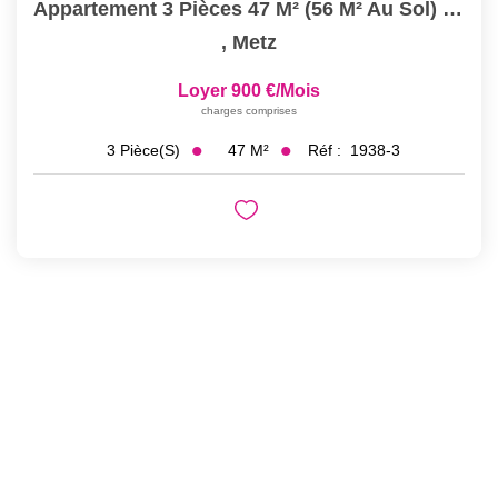
Appartement 3 Pièces 47 M² (56 M² Au Sol) À Louer À METZ...
,
Metz
Loyer 900 €/mois
charges comprises
47
M²
Réf :
1938-3
3
Pièce(s)