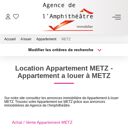
ACHETER
Accueil
A louer
Appartement
METZ
LOUER
Modifier les critères de recherche
Type de transaction
Localisation
Acheter
Localisation
ESTIMER
Location Appartement METZ -
Type de bien
Sélectionnez...
Surface min
Appartement a louer à METZ
FAIRE GÉRER
Plus de critères
Budget max
NOTRE AGENCE
Sur notre site consultez les annonces immobilière de Appartement à louer
METZ. Trouvez votre Appartement sur METZ grâce aux annonces
Créer une alerte
immobilières de Agence de l'Amphithéâtre.
Qui Sommes-Nous
Notre Équipe
Achat / Vente Appartement METZ