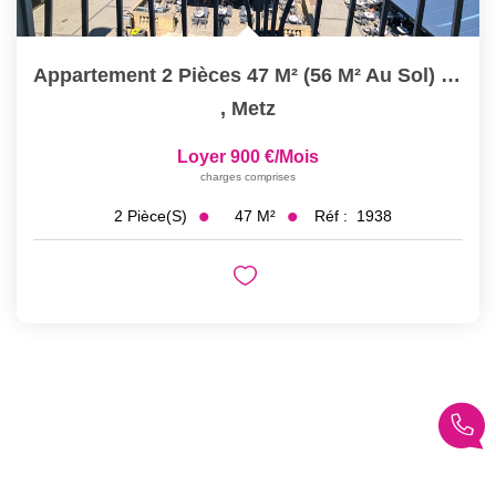
Appartement 2 Pièces 47 M² (56 M² Au Sol) À Louer À METZ...
,
Metz
Loyer 900 €/mois
charges comprises
47
M²
Réf :
1938
2
Pièce(s)