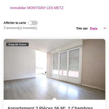
Nous Rejoindre
Immobilier MONTIGNY LES METZ
Nos Actualités
Afficher la carte
CONTACT
3 annonce(s) trouvée(s)
Trier par
Coup De Coeur
Appartement 3 Pièces 56 M², 2 Chambres, Une Cave À Vendre À...