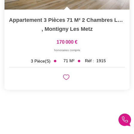
Appartement 3 Pièces 71 M² 2 Chambres Loggia Et Balcon À...
,
Montigny Les Metz
170 000 €
honoraires compris
71
M²
Réf :
1915
3
Pièce(s)