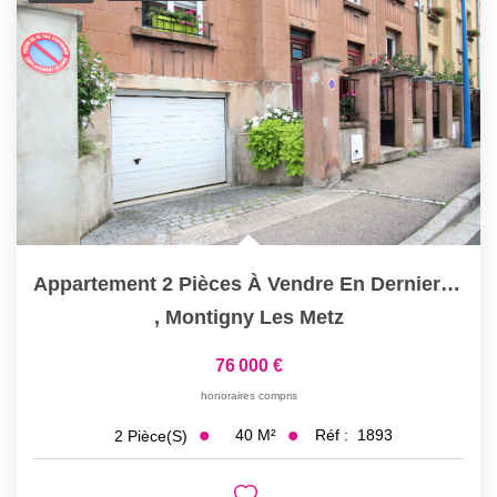
Appartement 2 Pièces À Vendre En Dernier Étage À...
,
Montigny Les Metz
76 000 €
honoraires compris
40
M²
Réf :
1893
2
Pièce(s)