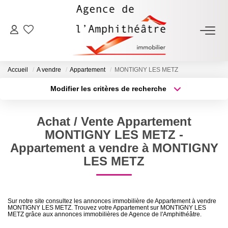
ACHETER
Accueil
A vendre
Appartement
MONTIGNY LES METZ
LOUER
Modifier les critères de recherche
Type de transaction
Localisation
Acheter
Localisation
ESTIMER
Achat / Vente Appartement
Type de bien
Sélectionnez...
Surface min
MONTIGNY LES METZ -
FAIRE GÉRER
Appartement a vendre à MONTIGNY
Plus de critères
Budget max
LES METZ
NOTRE AGENCE
Créer une alerte
Qui Sommes-Nous
Sur notre site consultez les annonces immobilière de Appartement à vendre
MONTIGNY LES METZ. Trouvez votre Appartement sur MONTIGNY LES
Notre Équipe
METZ grâce aux annonces immobilières de Agence de l'Amphithéâtre.