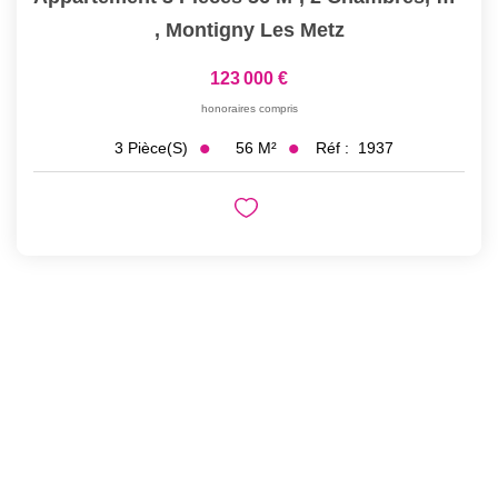
,
Montigny Les Metz
123 000 €
honoraires compris
56
M²
Réf :
1937
3
Pièce(s)