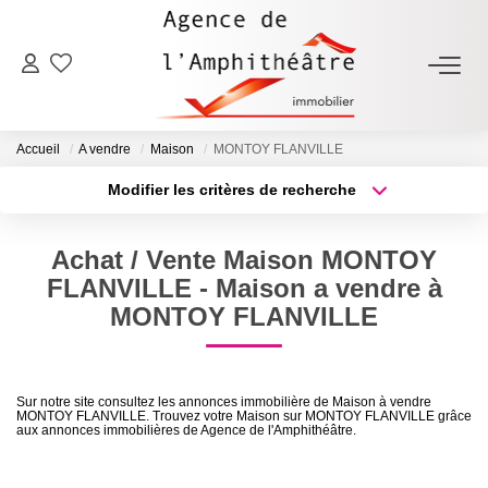
ACHETER
Accueil
A vendre
Maison
MONTOY FLANVILLE
LOUER
Modifier les critères de recherche
Type de transaction
Localisation
Acheter
Localisation
ESTIMER
Achat / Vente Maison MONTOY
Type de bien
Sélectionnez...
Surface min
FLANVILLE - Maison a vendre à
FAIRE GÉRER
MONTOY FLANVILLE
Plus de critères
Budget max
NOTRE AGENCE
Créer une alerte
Sur notre site consultez les annonces immobilière de Maison à vendre
MONTOY FLANVILLE. Trouvez votre Maison sur MONTOY FLANVILLE grâce
Qui Sommes-Nous
aux annonces immobilières de Agence de l'Amphithéâtre.
Notre Équipe