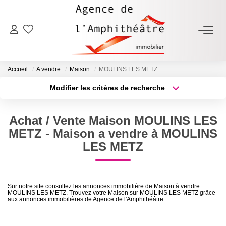
ACHETER
Accueil
A vendre
Maison
MOULINS LES METZ
LOUER
Modifier les critères de recherche
Type de transaction
Localisation
Acheter
Localisation
ESTIMER
Achat / Vente Maison MOULINS LES
Type de bien
Sélectionnez...
Surface min
METZ - Maison a vendre à MOULINS
FAIRE GÉRER
LES METZ
Plus de critères
Budget max
NOTRE AGENCE
Créer une alerte
Sur notre site consultez les annonces immobilière de Maison à vendre
MOULINS LES METZ. Trouvez votre Maison sur MOULINS LES METZ grâce
Qui Sommes-Nous
aux annonces immobilières de Agence de l'Amphithéâtre.
Notre Équipe