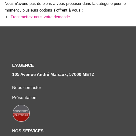
Nous Rejoindre
Nous n'avons pas de biens à vous proposer dans la catégorie pour le
moment , plusieurs options s'offrent à vous :
Nos Actualités
Transmettez-nous votre demande
CONTACT
L'AGENCE
105 Avenue André Malraux, 57000 METZ
Nous contacter
Présentation
NOS SERVICES