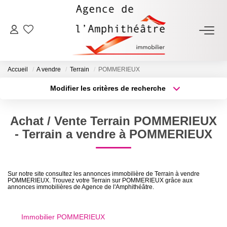
ACHETER
Accueil
A vendre
Terrain
POMMERIEUX
LOUER
Modifier les critères de recherche
Type de transaction
Localisation
Acheter
Localisation
ESTIMER
Achat / Vente Terrain POMMERIEUX
Type de bien
Sélectionnez...
Surface min
- Terrain a vendre à POMMERIEUX
FAIRE GÉRER
Plus de critères
Budget max
NOTRE AGENCE
Sur notre site consultez les annonces immobilière de Terrain à vendre
POMMERIEUX. Trouvez votre Terrain sur POMMERIEUX grâce aux
Créer une alerte
annonces immobilières de Agence de l'Amphithéâtre.
Qui Sommes-Nous
Notre Équipe
Immobilier POMMERIEUX