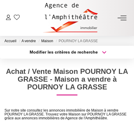
ACHETER
Accueil
A vendre
Maison
POURNOY LA GRASSE
LOUER
Modifier les critères de recherche
Type de transaction
Localisation
Acheter
Localisation
ESTIMER
Achat / Vente Maison POURNOY LA
Type de bien
Sélectionnez...
Surface min
GRASSE - Maison a vendre à
FAIRE GÉRER
POURNOY LA GRASSE
Plus de critères
Budget max
NOTRE AGENCE
Créer une alerte
Sur notre site consultez les annonces immobilière de Maison à vendre
POURNOY LA GRASSE. Trouvez votre Maison sur POURNOY LA GRASSE
Qui Sommes-Nous
grâce aux annonces immobilières de Agence de l'Amphithéâtre.
Notre Équipe