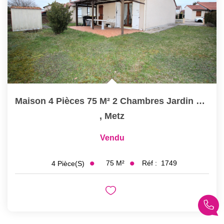
Maison 4 Pièces 75 M² 2 Chambres Jardin Garage À Vendre À...
,
Metz
Vendu
75
M²
Réf :
1749
4
Pièce(s)