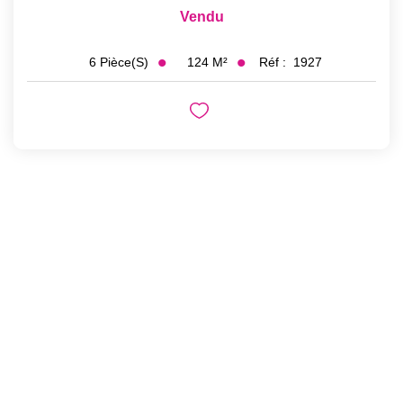
Vendu
124
M²
Réf :
1927
6
Pièce(s)