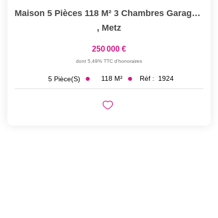
Maison 5 Pièces 118 M² 3 Chambres Garage Jardin À METZ MAGNY
,
Metz
250 000 €
dont 5,49% TTC d'honoraires
118
M²
Réf :
1924
5
Pièce(s)