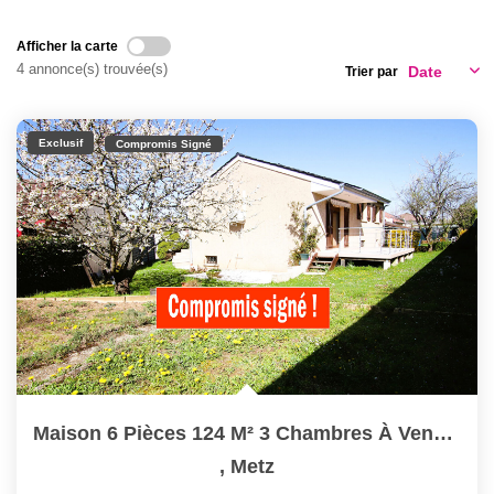
Nous Rejoindre
Nos Actualités
Afficher la carte
4 annonce(s) trouvée(s)
Trier par
CONTACT
Exclusif
Compromis Signé
Maison 6 Pièces 124 M² 3 Chambres À Vendre À METZ MAGNY
,
Metz