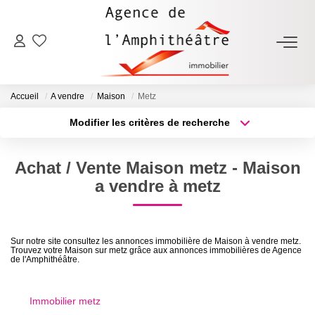
ACHETER
Accueil
A vendre
Maison
Metz
LOUER
Modifier les critères de recherche
Type de transaction
Localisation
Acheter
Localisation
ESTIMER
Achat / Vente Maison metz - Maison
Type de bien
Sélectionnez...
Surface min
a vendre à metz
FAIRE GÉRER
Plus de critères
Budget max
NOTRE AGENCE
Sur notre site consultez les annonces immobilière de Maison à vendre metz.
Trouvez votre Maison sur metz grâce aux annonces immobilières de Agence
Créer une alerte
de l'Amphithéâtre.
Qui Sommes-Nous
Notre Équipe
Immobilier metz