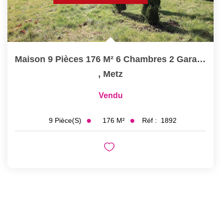
Maison 9 Pièces 176 M² 6 Chambres 2 Garages Sur Parcelle De...
,
Metz
Vendu
176
M²
Réf :
1892
9
Pièce(s)